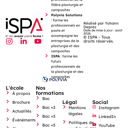
filière plasturgie et
composites
Polyvia Solutions
: forme les
Réalisé par Yohann
professionnels en
Deprez
poste et
Date de mise à jour : août
2026
accompagne les
© ISPA - Tous
entreprises de la
droits réservés.
plasturgie et des
composites
ISPA
: forme les
futurs
professionnels de
la plasturgie et des
composites
L'école
Nos
formations
À propos
Bac
Légal
Social
Brochure
Bac +2
Mentions
Instagram
Actualités
légales
Bac +3
LinkedIn
Évènéments
Politiques de
Bac +5
YouTube