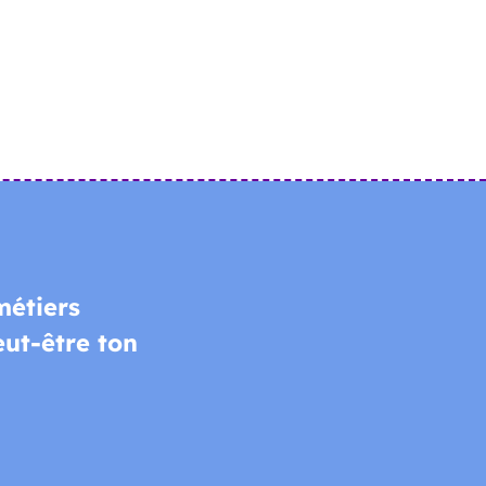
métiers
eut-être ton