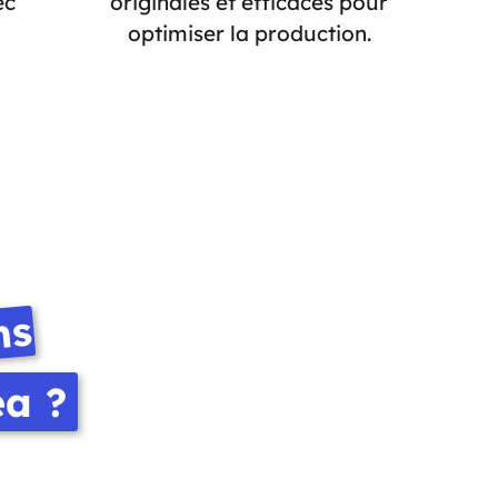
ec
originales et efficaces pour
optimiser la production.
ns
éa ?