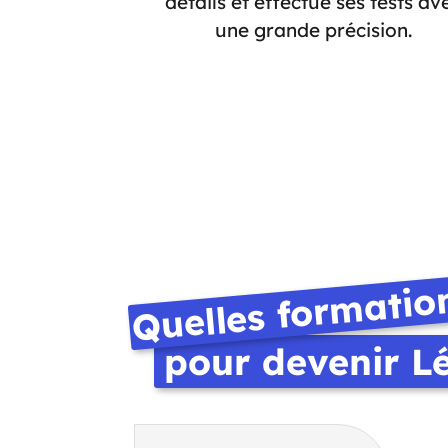
détails et effectue ses tests av
une grande précision.
Quelles formatio
pour devenir L