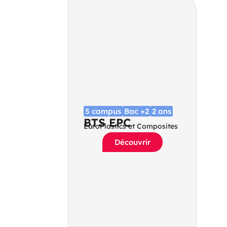
5 campus
Bac +2
2 ans
BTS EPC
EuroPlastics et Composites
Découvrir