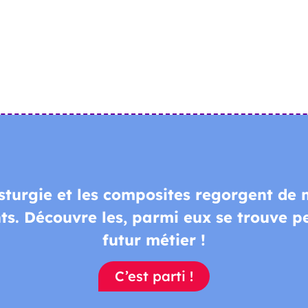
sturgie et les composites regorgent de 
ts.
Découvre les, parmi eux se trouve p
futur métier !
C’est parti !