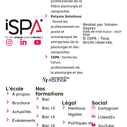
professionnel de la
filière plasturgie et
composites
Polyvia Solutions
: forme les
Réalisé par Yohann
professionnels en
Deprez
poste et
Date de mise à jour : août
2026
accompagne les
© ISPA - Tous
entreprises de la
droits réservés.
plasturgie et des
composites
ISPA
: forme les
futurs
professionnels de
la plasturgie et des
composites
L'école
Nos
formations
À propos
Bac
Légal
Social
Brochure
Bac +2
Mentions
Instagram
Actualités
légales
Bac +3
LinkedIn
Évènéments
Politiques de
Bac +5
YouTube